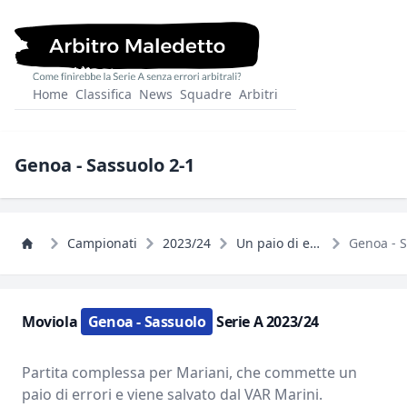
Home
Classifica
News
Squadre
Arbitri
Genoa - Sassuolo 2-1
Campionati
2023/24
Un paio di errori non decisivi, con il Bologna che festeggia la Champions
Moviola
Genoa - Sassuolo
Serie A 2023/24
Partita complessa per Mariani, che commette un
paio di errori e viene salvato dal VAR Marini.