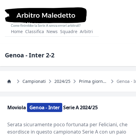
Home
Classifica
News
Squadre
Arbitri
Genoa - Inter 2-2
Campionati
2024/25
Prima giornata con il VAR che salva gli arbitri, ma non tutti
Genoa - I
Moviola
Genoa - Inter
Serie A 2024/25
Serata sicuramente poco fortunata per Feliciani, che
esordisce in questo campionato Serie A con un paio