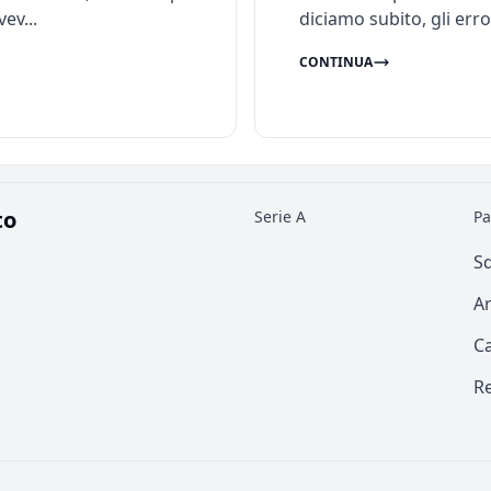
ev...
diciamo subito, gli errori
CONTINUA
to
Serie A
Pa
S
Ar
C
Re