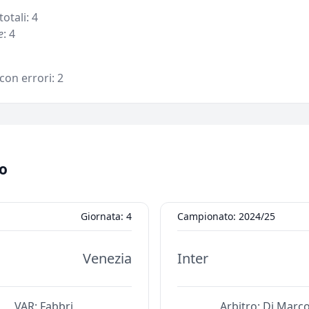
totali: 4
e
: 4
 con errori: 2
o
Giornata: 4
Campionato: 2024/25
Venezia
Inter
VAR:
Fabbri
Arbitro:
Di Marc